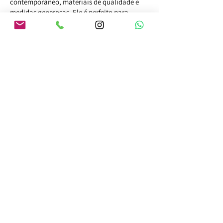
contemporâneo, materiais de qualidade e
medidas generosas. Ele é perfeito para
receber visitantes, fornecer informações e
criar uma primeira impressão positiva.
ORÇAR AGORA!
Assine a newsletter
Email
Assinar agora