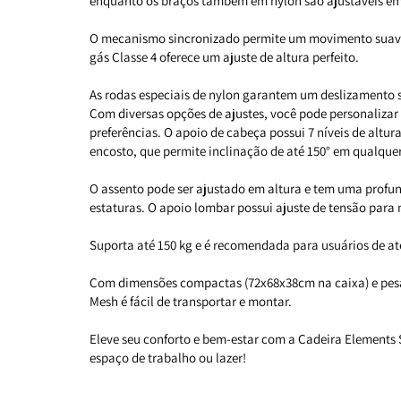
enquanto os braços também em nylon são ajustáveis em
O mecanismo sincronizado permite um movimento suave
gás Classe 4 oferece um ajuste de altura perfeito.
As rodas especiais de nylon garantem um deslizamento s
Com diversas opções de ajustes, você pode personalizar
preferências. O apoio de cabeça possui 7 níveis de altur
encosto, que permite inclinação de até 150° em qualque
O assento pode ser ajustado em altura e tem uma profu
estaturas. O apoio lombar possui ajuste de tensão par
Suporta até 150 kg e é recomendada para usuários de até
Com dimensões compactas (72x68x38cm na caixa) e pes
Mesh é fácil de transportar e montar.
Eleve seu conforto e bem-estar com a Cadeira Elements S
espaço de trabalho ou lazer!