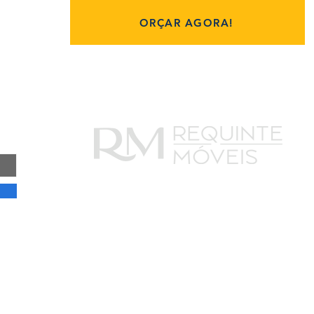
ORÇAR AGORA!
CNF 02 lote 07 loja 02 Taguatinga Norte
CEP 72125525