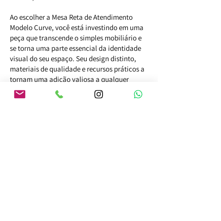
Ao escolher a Mesa Reta de Atendimento
Modelo Curve, você está investindo em uma
peça que transcende o simples mobiliário e
se torna uma parte essencial da identidade
visual do seu espaço. Seu design distinto,
materiais de qualidade e recursos práticos a
tornam uma adição valiosa a qualquer
ambiente profissional. Seja para
impressionar clientes ou para criar um
espaço de trabalho que inspire
produtividade, essa mesa oferece o equilíbrio
perfeito entre forma e função.
ORÇAR AGORA!