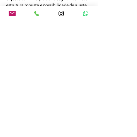
estrutura robusta e possibilidade de ajuste,
oferecem uma solução completa e versátil
para otimizar o espaço de armazenamento.
ORÇAR AGORA!
Assine a newsletter
Email
Assinar agora